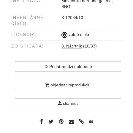
INŠTITÚCIA:
Slovenská národná galéria,
SNG
INVENTÁRNE
K 12084/10
ČÍSLO:
LICENCIA:
voľné dielo
ZO SKICÁRA:
3. Náčrtník
(10/33)
Pridať medzi obľúbené
objednať reprodukciu
stiahnuť