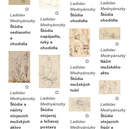
Ladislav
Ladislav
Mednyánszky
Mednyánszky
Štúdia
Ladislav
Štúdia
Ladislav
chodidla
Mednyánszky
chodidla
Mednyánszky
Štúdia
Štúdia
sediaceho
napájadla,
a
ruky a
chodidla
chodidla
Ladislav
Mednyánszky
Náčrt
Ladislav
mužského
Mednyánszky
aktu
Štúdia
mužských
tvárí
Ladislav
Ladislav
Mednyánszky
Mednyánszky
Ladislav
Štúdie a
Štúdia
Mednyánszky
náčrty
stojacej
Štúdie
stojacich
a ležiacej
Ladislav
stojacich
mužských
postavy
Mednyánszky
figúr a
aktov