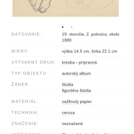
DATOVANIE:
19. storočie, 2. polovica, okolo
1880
MIERY:
výška 14.5 cm, šírka 22.1 cm
VÝTVARNÝ DRUH:
kresba
›
prípravná
TYP OBJEKTU:
autorský album
ŽÁNER:
štúdia
figurálna štúdia
MATERIÁL:
zažltnutý papier
TECHNIKA:
ceruza
ZNAČENIE:
neznačené