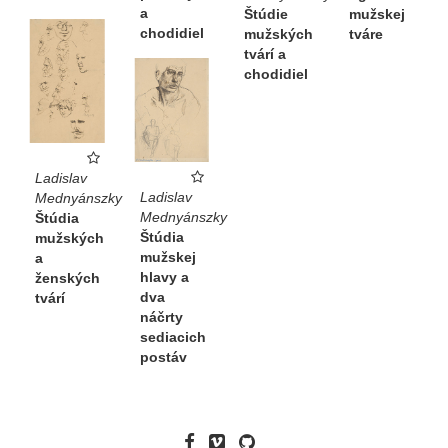
a
Štúdie
mužskej
chodidiel
mužských
tváre
tvárí a
chodidiel
Ladislav
Ladislav
Mednyánszky
Mednyánszky
Štúdia
Štúdia
mužských
mužskej
a
hlavy a
ženských
dva
tvárí
náčrty
sediacich
postáv