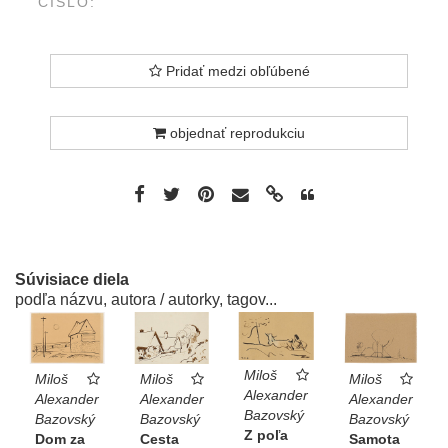
ČÍSLO:
Pridať medzi obľúbené
objednať reprodukciu
Súvisiace diela
podľa názvu, autora / autorky, tagov...
Miloš
Miloš
Miloš
Miloš
Alexander
Alexander
Alexander
Alexander
Bazovský
Bazovský
Bazovský
Bazovský
Z poľa
Cesta
Dom za
Samota