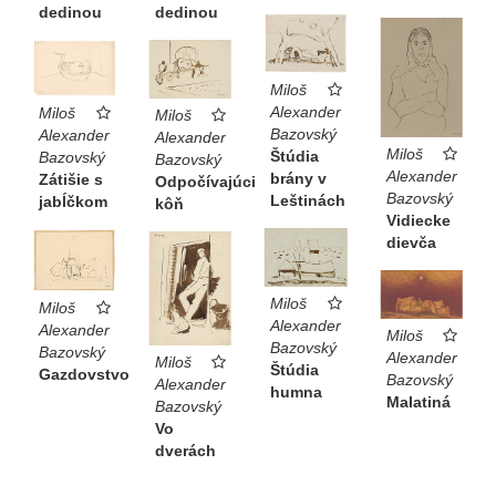
dedinou
dedinou
Miloš
Alexander
Miloš
Miloš
Bazovský
Alexander
Alexander
Miloš
Štúdia
Bazovský
Bazovský
Alexander
brány v
Zátišie s
Odpočívajúci
Bazovský
Leštinách
jabĺčkom
kôň
Vidiecke
dievča
Miloš
Miloš
Alexander
Alexander
Miloš
Bazovský
Bazovský
Alexander
Miloš
Štúdia
Gazdovstvo
Bazovský
Alexander
humna
Malatiná
Bazovský
Vo
dverách