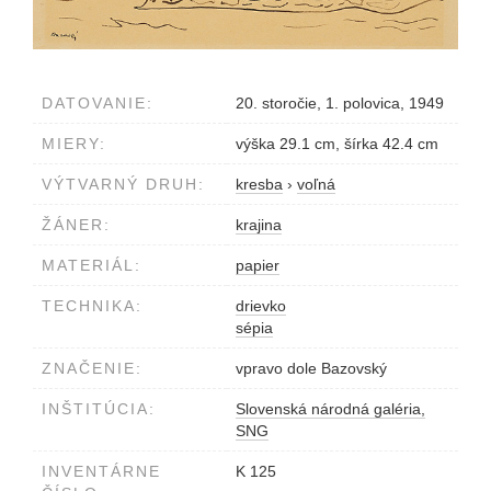
DATOVANIE:
20. storočie, 1. polovica, 1949
MIERY:
výška 29.1 cm, šírka 42.4 cm
VÝTVARNÝ DRUH:
kresba
›
voľná
ŽÁNER:
krajina
MATERIÁL:
papier
TECHNIKA:
drievko
sépia
ZNAČENIE:
vpravo dole Bazovský
INŠTITÚCIA:
Slovenská národná galéria,
SNG
INVENTÁRNE
K 125