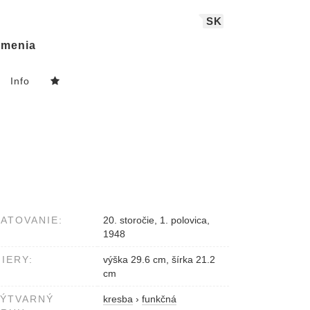
SK
menia
Info
ATOVANIE:
20. storočie, 1. polovica,
1948
IERY:
výška 29.6 cm, šírka 21.2
cm
VÝTVARNÝ
kresba
›
funkčná