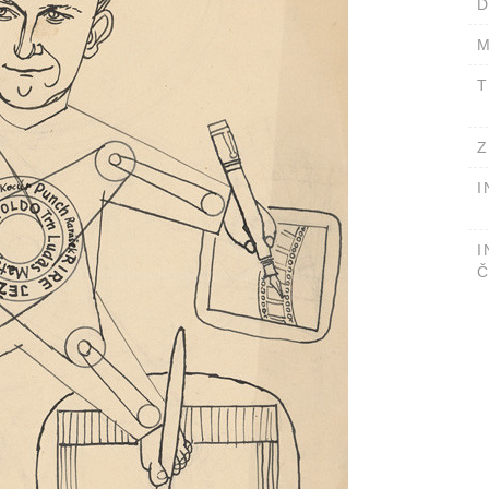
D
M
T
Z
I
I
Č