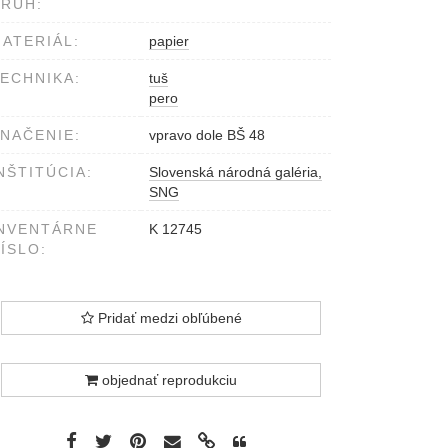
RUH:
ATERIÁL:
papier
ECHNIKA:
tuš
pero
NAČENIE:
vpravo dole BŠ 48
NŠTITÚCIA:
Slovenská národná galéria,
SNG
NVENTÁRNE
K 12745
ÍSLO:
Pridať medzi obľúbené
objednať reprodukciu