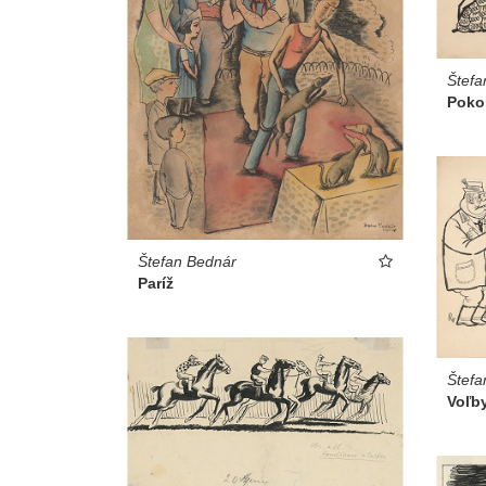
Štefa
Pokor
Štefan Bednár
Paríž
Štefa
Voľby