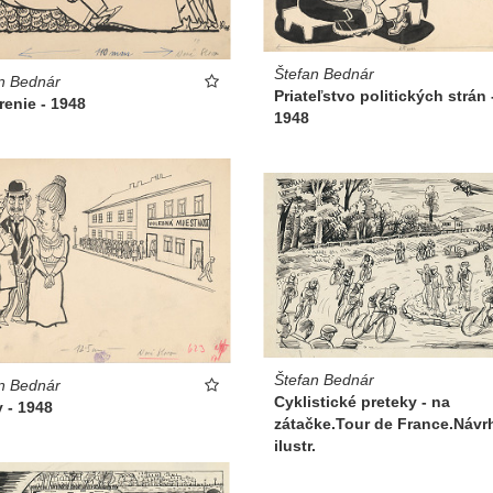
Štefan Bednár
n Bednár
Priateľstvo politických strán 
enie - 1948
1948
Štefan Bednár
n Bednár
Cyklistické preteky - na
 - 1948
zátačke.Tour de France.Návr
ilustr.