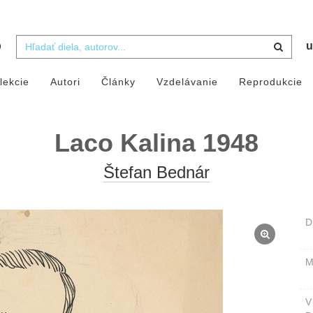
b
u
lekcie
Autori
Články
Vzdelávanie
Reprodukcie
Laco Kalina 1948
Štefan Bednár
D
M