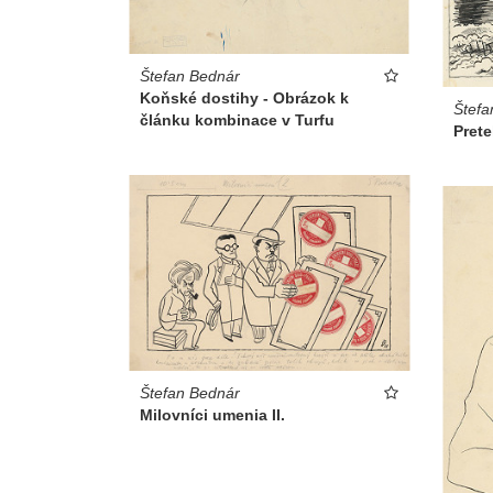
Štefan Bednár
Koňské dostihy - Obrázok k
Štefa
článku kombinace v Turfu
Pret
Štefan Bednár
Milovníci umenia II.