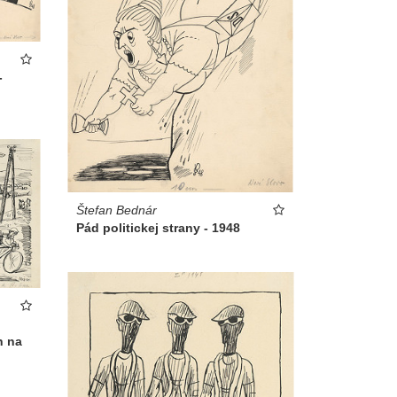
-
Štefan Bednár
Pád politickej strany - 1948
h na