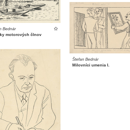
n Bednár
eky motorových člnov
Štefan Bednár
Milovníci umenia I.