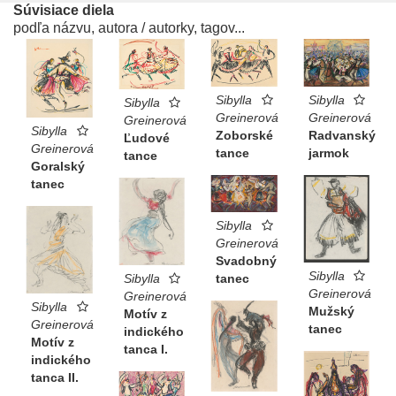
Súvisiace diela
podľa názvu, autora / autorky, tagov...
Sibylla
Sibylla
Sibylla
Greinerová
Greinerová
Greinerová
Sibylla
Zoborské
Radvanský
Ľudové
Greinerová
tance
jarmok
tance
Goralský
tanec
Sibylla
Greinerová
Svadobný
Sibylla
tanec
Sibylla
Greinerová
Greinerová
Sibylla
Mužský
Motív z
Greinerová
tanec
indického
Motív z
tanca I.
indického
tanca II.