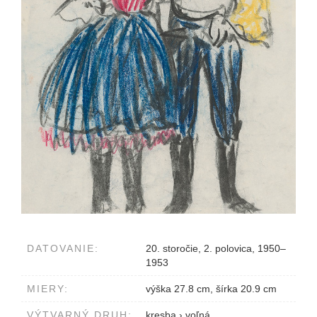
DATOVANIE:
20. storočie, 2. polovica, 1950–
1953
MIERY:
výška 27.8 cm, šírka 20.9 cm
VÝTVARNÝ DRUH:
kresba
›
voľná