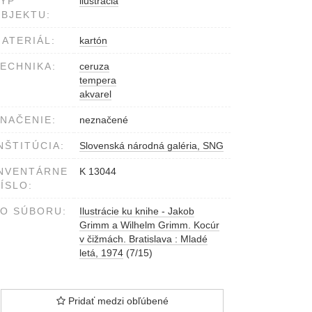
YP
ilustrácia
BJEKTU:
ATERIÁL:
kartón
ECHNIKA:
ceruza
tempera
akvarel
NAČENIE:
neznačené
NŠTITÚCIA:
Slovenská národná galéria, SNG
NVENTÁRNE
K 13044
ÍSLO:
O SÚBORU:
Ilustrácie ku knihe - Jakob
Grimm a Wilhelm Grimm. Kocúr
v čižmách. Bratislava : Mladé
letá, 1974
(7/15)
Pridať medzi obľúbené