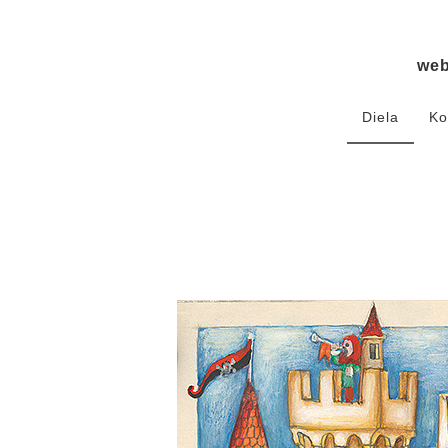
we
Diela
Ko