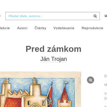
b
u
lekcie
Autori
Články
Vzdelávanie
Reprodukcie
Pred zámkom
Ján Trojan
D
M
D