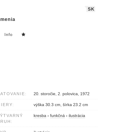
SK
menia
Info
ATOVANIE:
20. storočie, 2. polovica, 1972
IERY:
výška 30.3 cm, šírka 23.2 cm
VÝTVARNÝ
kresba
›
funkčná
›
ilustrácia
RUH: