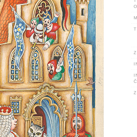
T
O
M
T
Z
I
I
Č
Z