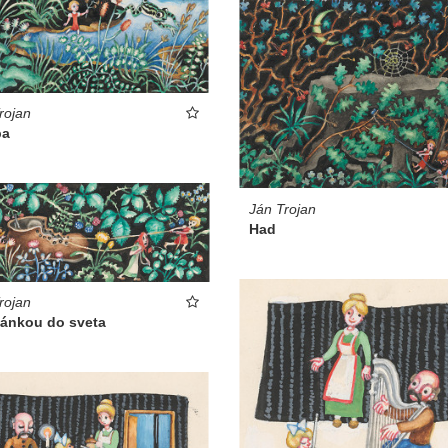
rojan
ba
Ján Trojan
Had
rojan
pánkou do sveta