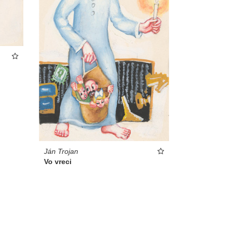
Ján Trojan
Vo vreci