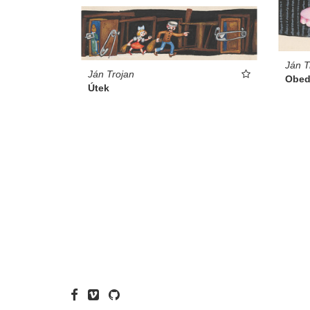
Ján T
Ján Trojan
Obe
Útek