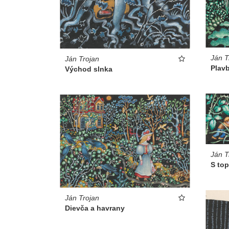
Ján T
Ján Trojan
Plav
Východ slnka
Ján T
S to
Ján Trojan
Dievča a havrany