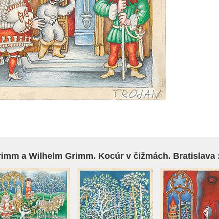
Grimm a Wilhelm Grimm. Kocúr v čižmách. Bratislava :