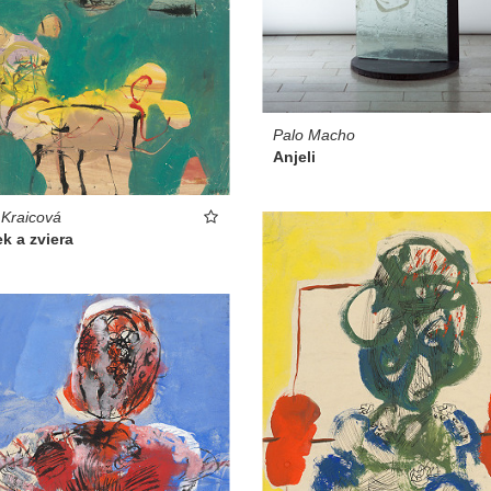
Palo Macho
Anjeli
 Kraicová
k a zviera