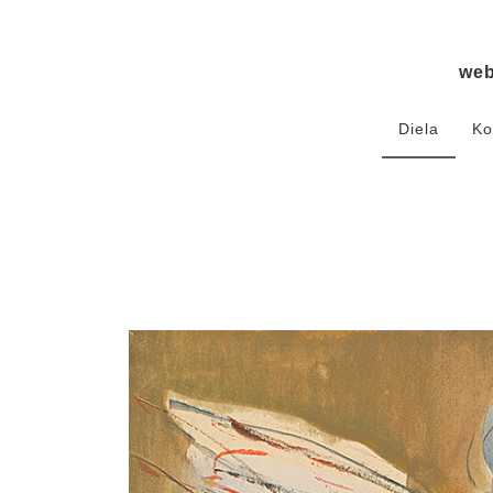
we
Diela
Ko