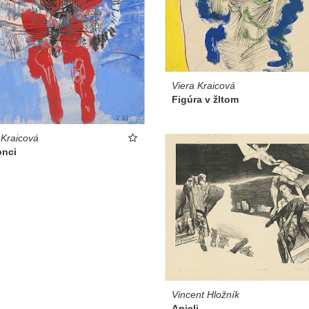
Viera Kraicová
Figúra v žltom
 Kraicová
onci
Vincent Hložník
Anjeli