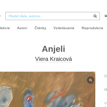
b
u
lekcie
Autori
Články
Vzdelávanie
Reprodukcie
Anjeli
Viera Kraicová
D
M