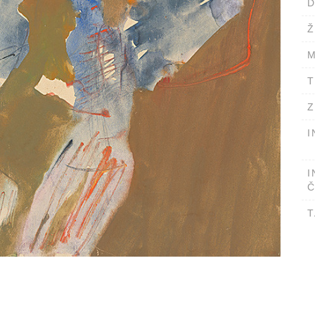
D
Ž
M
T
Z
I
I
Č
T