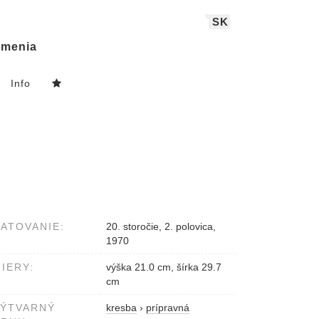
SK
menia
Info
ATOVANIE:
20. storočie, 2. polovica,
1970
IERY:
výška 21.0 cm, šírka 29.7
cm
VÝTVARNÝ
kresba
›
prípravná