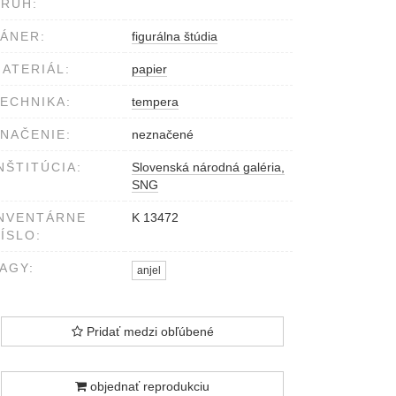
RUH:
ÁNER:
figurálna štúdia
ATERIÁL:
papier
ECHNIKA:
tempera
NAČENIE:
neznačené
NŠTITÚCIA:
Slovenská národná galéria,
SNG
NVENTÁRNE
K 13472
ÍSLO:
AGY:
anjel
Pridať medzi obľúbené
objednať reprodukciu