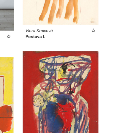
Viera Kraicová
Postava I.