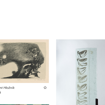
nt Hložník
i