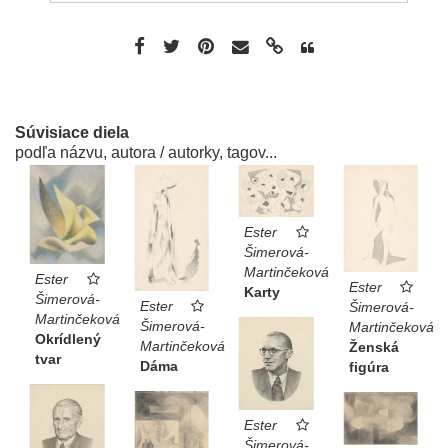
Súvisiace diela
podľa názvu, autora / autorky, tagov...
Ester
Šimerová-
Martinčeková
Ester
Ester
Karty
Šimerová-
Ester
Šimerová-
Martinčeková
Šimerová-
Martinčeková
Okrídlený
Martinčeková
Ženská
tvar
Dáma
figúra
Ester
Šimerová-