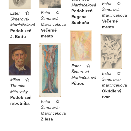
Ester
Martinčeková
Šimerová-
Podobizeň
Ester
Ester
Martinčeková
Eugena
Šimerová-
Šimerová-
Večerné
Suchoňa
Martinčeková
Martinčeková
mesto
Večerné
Podobizeň
mesto
J. Bottu
Ester
Šimerová-
Ester
Martinčeková
Šimerová-
Milan
Pštros
Martinčeková
Thomka
Okrídlený
Mitrovský
tvar
Podobizeň
Ester
robotníka
Šimerová-
Martinčeková
Z lesa