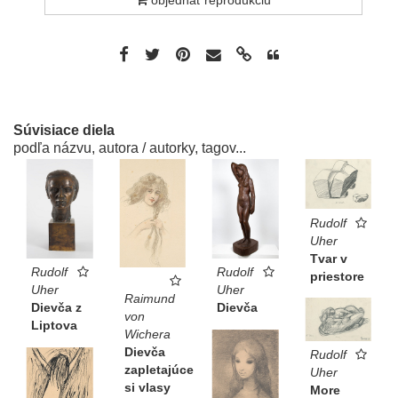
objednať reprodukciu
Súvisiace diela
podľa názvu, autora / autorky, tagov...
Rudolf
Uher
Tvar v
Rudolf
Rudolf
priestore
Uher
Uher
Raimund
Dievča z
Dievča
von
Liptova
Wichera
Dievča
Rudolf
zapletajúce
Uher
si vlasy
More