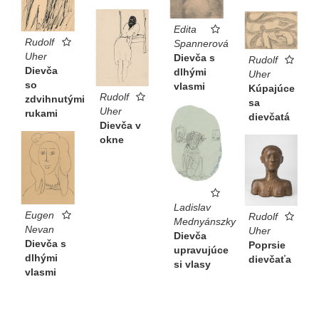
Edita
Rudolf
Spannerová
Uher
Dievča s
Rudolf
Dievča
dlhými
Uher
so
vlasmi
Kúpajúce
Rudolf
zdvihnutými
sa
Uher
rukami
dievčatá
Dievča v
okne
Ladislav
Eugen
Rudolf
Mednyánszky
Nevan
Uher
Dievča
Dievča s
Poprsie
upravujúce
dlhými
dievčaťa
si vlasy
vlasmi