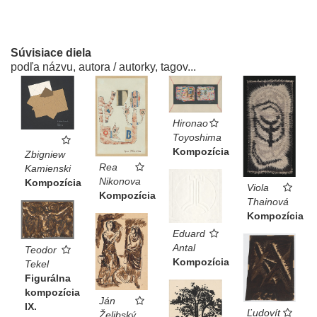
Súvisiace diela
podľa názvu, autora / autorky, tagov...
Hironao
Toyoshima
Kompozícia
Zbigniew
Rea
Kamienski
Nikonova
Kompozícia
Viola
Kompozícia
Thainová
Kompozícia
Eduard
Antal
Teodor
Kompozícia
Tekel
Figurálna
kompozícia
Ján
IX.
Ľudovít
Želibský