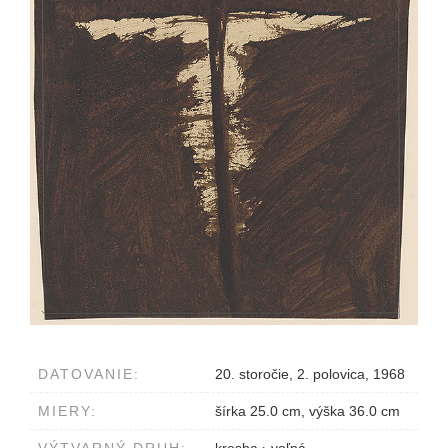
DATOVANIE:
20. storočie, 2. polovica, 1968
MIERY:
šírka 25.0 cm, výška 36.0 cm
VÝTVARNÝ DRUH:
kresba
›
voľná