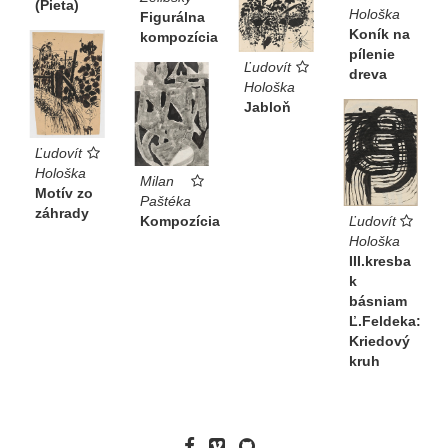
(Pieta)
Hološka
Figurálna
Koník na
kompozícia
pílenie
Ľudovít
dreva
Hološka
Jabloň
Ľudovít
Hološka
Milan
Motív zo
Paštéka
záhrady
Ľudovít
Kompozícia
Hološka
III.kresba
k
básniam
Ľ.Feldeka:
Kriedový
kruh