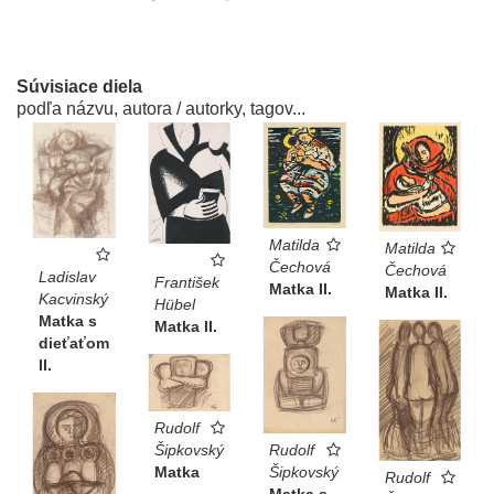
Súvisiace diela
podľa názvu, autora / autorky, tagov...
Matilda
Matilda
Čechová
Čechová
Ladislav
František
Matka II.
Matka II.
Kacvinský
Hübel
Matka s
Matka II.
dieťaťom
II.
Rudolf
Rudolf
Šipkovský
Šipkovský
Matka
Rudolf
Matka s