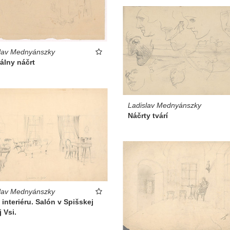
lav Mednyánszky
álny náčrt
Ladislav Mednyánszky
Náčrty tvárí
lav Mednyánszky
 interiéru. Salón v Spišskej
 Vsi.