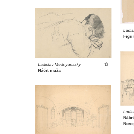
Ladis
Figur
Ladislav Mednyánszky
Náčrt muža
Ladis
Náčrt
Novej