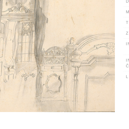
D
M
T
Z
I
I
Č
L