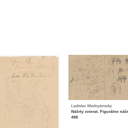
Ladislav Mednyánszky
Náčrty zvierat. Figurálne náč
498