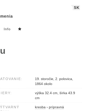
SK
menia
Info
ru
ATOVANIE:
19. storočie, 2. polovica,
1864 okolo
IERY:
výška 32.4 cm, šírka 43.9
cm
VÝTVARNÝ
kresba
›
prípravná