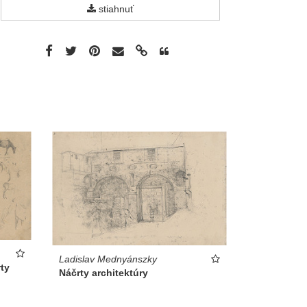
stiahnuť
Ladislav Mednyánszky
rty
Náčrty architektúry