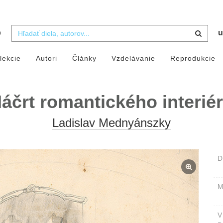
b
u
lekcie
Autori
Články
Vzdelávanie
Reprodukcie
áčrt romantického interié
Ladislav Mednyánszky
D
M