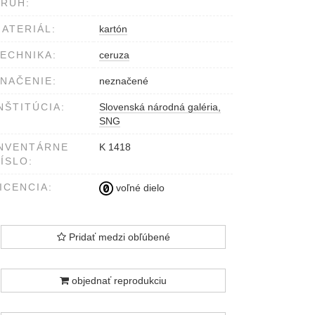
RUH:
ATERIÁL:
kartón
ECHNIKA:
ceruza
NAČENIE:
neznačené
NŠTITÚCIA:
Slovenská národná galéria,
SNG
NVENTÁRNE
K 1418
ÍSLO:
ICENCIA:
voľné dielo
Pridať medzi obľúbené
objednať reprodukciu