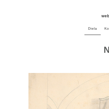
we
Diela
Ko
N