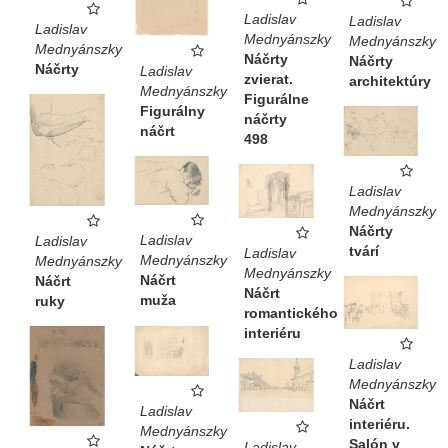
Ladislav
Ladislav
Ladislav
Mednyánszky
Mednyánszky
Mednyánszky
Náčrty
Náčrty
Náčrty
Ladislav
zvierat.
architektúry
Mednyánszky
Figurálne
Figurálny
náčrty
náčrt
498
Ladislav
Mednyánszky
Náčrty
Ladislav
Ladislav
tvárí
Ladislav
Mednyánszky
Mednyánszky
Mednyánszky
Náčrt
Náčrt
Náčrt
muža
ruky
romantického
interiéru
Ladislav
Mednyánszky
Náčrt
Ladislav
interiéru.
Mednyánszky
Salón v
Ladislav