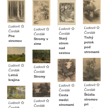
Ľudovít
Ľudovít
Ľudovít
Ľudovít
Čordák
Čordák
Čordák
Čordák
Pne
Tichý
Starý
Stromy v
stromov
potok
strom
zime
pod
nad
stromami
cestou
Ľudovít
Ľudovít
Čordák
Čordák
Letná
Stromy
krajina
Ľudovít
Ľudovít
Čordák
Čordák
Štúdia
Cesta
stromov
medzi
Ľudovít
Ľudovít
pri
stromami
Čordák
Čordák