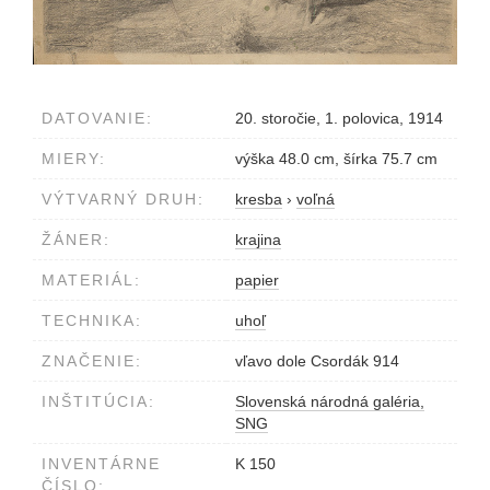
DATOVANIE:
20. storočie, 1. polovica, 1914
MIERY:
výška 48.0 cm, šírka 75.7 cm
VÝTVARNÝ DRUH:
kresba
›
voľná
ŽÁNER:
krajina
MATERIÁL:
papier
TECHNIKA:
uhoľ
ZNAČENIE:
vľavo dole Csordák 914
INŠTITÚCIA:
Slovenská národná galéria,
SNG
INVENTÁRNE
K 150
ČÍSLO: