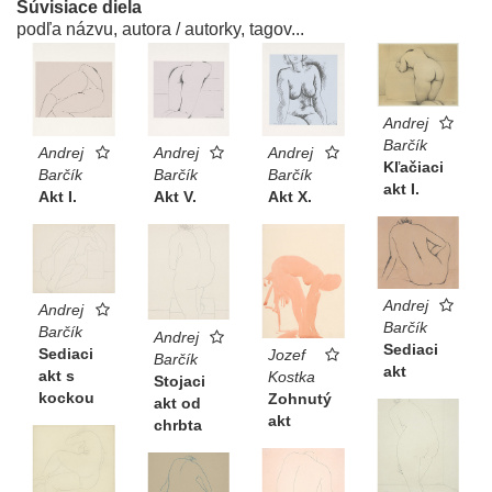
Súvisiace diela
podľa názvu, autora / autorky, tagov...
Andrej
Barčík
Andrej
Andrej
Andrej
Kľačiaci
Barčík
Barčík
Barčík
akt I.
Akt I.
Akt V.
Akt X.
Andrej
Andrej
Barčík
Barčík
Andrej
Sediaci
Sediaci
Jozef
Barčík
akt
akt s
Kostka
Stojaci
kockou
Zohnutý
akt od
akt
chrbta