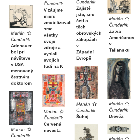
Čunderlík
Čunderlík
Zajisté
V záujme
jste, sire,
mieru
Marián
četl o
zmobilizovali
Čunderlík
těch
sme
Žatva
obrovských
Marián
všetky
Američanov
zákopách
Čunderlík
svoje
v
v
Adenauer
zdroje a
Taliansku
Západní
bol pri
vyslali
Evropě
návšteve
svojich
v USA
ľudí na K
menovaný
čestným
doktorom
Marián
Marián
Čunderlík
Čunderlík
Marián
Dievča
Šuhaj
Čunderlík
Červená
Marián
nevesta
Čunderlík
Marián