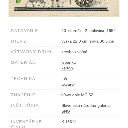
DATOVANIE:
20. storočie, 2. polovica, 1952
MIERY:
výška 22.0 cm, šírka 30.5 cm
VÝTVARNÝ DRUH:
kresba
›
voľná
MATERIÁL:
lepenka
kartón
TECHNIKA:
tuš
akvarel
ZNAČENIE:
vľavo dole MČ 52
INŠTITÚCIA:
Slovenská národná galéria,
SNG
INVENTÁRNE
K 16611
ČÍSLO: