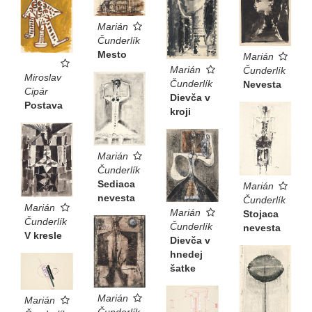
Marián
Čunderlík
Mesto
Marián
Marián
Čunderlík
Miroslav
Čunderlík
Nevesta
Cipár
Dievča v
Postava
kroji
Marián
Čunderlík
Sediaca
Marián
nevesta
Čunderlík
Marián
Marián
Stojaca
Čunderlík
Čunderlík
nevesta
V kresle
Dievča v
hnedej
šatke
Marián
Marián