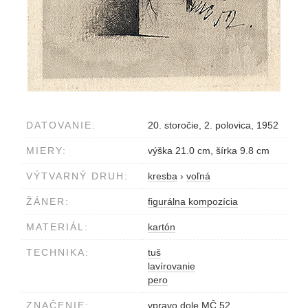
DATOVANIE:
20. storočie, 2. polovica, 1952
MIERY:
výška 21.0 cm, šírka 9.8 cm
VÝTVARNÝ DRUH:
kresba
›
voľná
ŽÁNER:
figurálna kompozícia
MATERIÁL:
kartón
TECHNIKA:
tuš
lavírovanie
pero
ZNAČENIE:
vpravo dole MČ 52