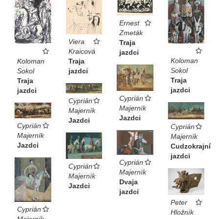
Ernest
Zmeták
Viera
Traja
Kraicová
jazdci
Koloman
Koloman
Traja
Sokol
Sokol
jazdci
Traja
Traja
jazdci
jazdci
Cyprián
Cyprián
Majerník
Majerník
Jazdci
Jazdci
Cyprián
Cyprián
Majerník
Majerník
Jazdci
Cudzokrajní
jazdci
Cyprián
Cyprián
Majerník
Majerník
Dvaja
Jazdci
jazdci
Peter
Cyprián
Hložník