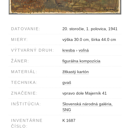
DATOVANIE:
20. storočie, 1. polovica, 1941
MIERY:
výška 30.0 cm, šírka 44.0 cm
VÝTVARNÝ DRUH:
kresba
›
voľná
ŽÁNER:
figurálna kompozícia
MATERIÁL:
žltkastý kartón
TECHNIKA:
gvaš
ZNAČENIE:
vpravo dole Majerník 41
INŠTITÚCIA:
Slovenská národná galéria,
SNG
INVENTÁRNE
K 1687
ČÍSLO: