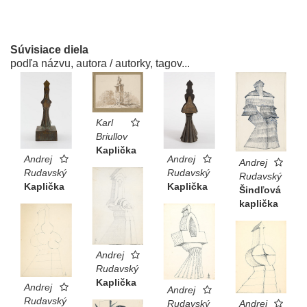
Súvisiace diela
podľa názvu, autora / autorky, tagov...
Karl
Briullov
Kaplička
Andrej
Andrej
Andrej
Rudavský
Rudavský
Rudavský
Kaplička
Kaplička
Šindľová
kaplička
Andrej
Rudavský
Kaplička
Andrej
Andrej
Rudavský
Andrej
Rudavský