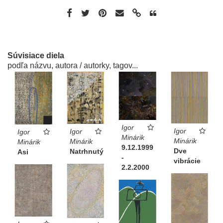
Súvisiace diela
podľa názvu, autora / autorky, tagov...
Igor
Igor
Igor
Igor
Minárik
Minárik
Minárik
Minárik
9.12.1999
Dve
Natrhnutý
Asi
-
vibrácie
2.2.2000