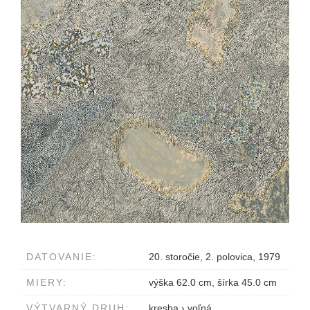
DATOVANIE:
20. storočie, 2. polovica, 1979
MIERY:
výška 62.0 cm, šírka 45.0 cm
VÝTVARNÝ DRUH:
kresba
›
voľná