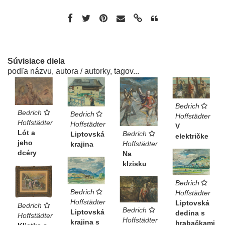
Súvisiace diela
podľa názvu, autora / autorky, tagov...
Bedrich
Bedrich
Bedrich
Hoffstädter
Hoffstädter
Hoffstädter
V
Lót a
Bedrich
Liptovská
električke
jeho
Hoffstädter
krajina
dcéry
Na
klzisku
Bedrich
Bedrich
Hoffstädter
Hoffstädter
Liptovská
Bedrich
Bedrich
Liptovská
dedina s
Hoffstädter
Hoffstädter
krajina s
hrabačkami