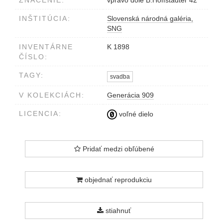
ZNAČENIE:
vpravo dole B.Hoffstädter 42
INŠTITÚCIA:
Slovenská národná galéria,
SNG
INVENTÁRNE
K 1898
ČÍSLO:
TAGY:
svadba
V KOLEKCIÁCH:
Generácia 909
LICENCIA:
voľné dielo
Pridať medzi obľúbené
objednať reprodukciu
stiahnuť