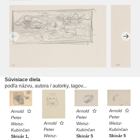
Súvisiace diela
podľa názvu, autora / autorky, tagov...
Arnold
Arnold
Arnold
Peter
Peter
Peter
Arnold
Weisz-
Weisz-
Weisz-
Peter
Kubínčan
Kubínčan
Kubínčan
Weisz-
Skicár 5
Skicár 5
Skicár 1,