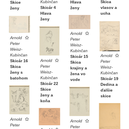
Kubínčan
Skica
Hlava
Skice
Skicár 4
vlasov a
ženy
ženy
Hlava
ucha
ženy
Arnold
Arnold
Peter
Peter
Weisz-
Weisz-
Kubínčan
Kubínčan
Arnold
Skicár 15
Arnold
Skicár 16
Peter
Skica
Peter
Skica
Weisz-
krajiny a
Weisz-
ženy s
Kubínčan
žena vo
Kubínčan
batohom
Skicár 19
vode
Skicár 22
Dedina a
Skice
ďalšie
ženy a
skice
koňa
Arnold
Arnold
Peter
Peter