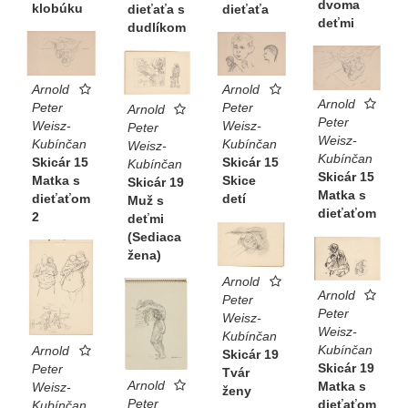
dvoma
klobúku
dieťaťa s
dieťaťa
deťmi
dudlíkom
Arnold
Arnold
Arnold
Peter
Peter
Arnold
Peter
Weisz-
Weisz-
Peter
Weisz-
Kubínčan
Kubínčan
Weisz-
Kubínčan
Skicár 15
Skicár 15
Kubínčan
Skicár 15
Matka s
Skice
Skicár 19
Matka s
dieťaťom
detí
Muž s
dieťaťom
2
deťmi
(Sediaca
žena)
Arnold
Arnold
Peter
Peter
Weisz-
Weisz-
Kubínčan
Kubínčan
Arnold
Skicár 19
Skicár 19
Peter
Tvár
Arnold
Matka s
Weisz-
ženy
Peter
dieťaťom
Kubínčan