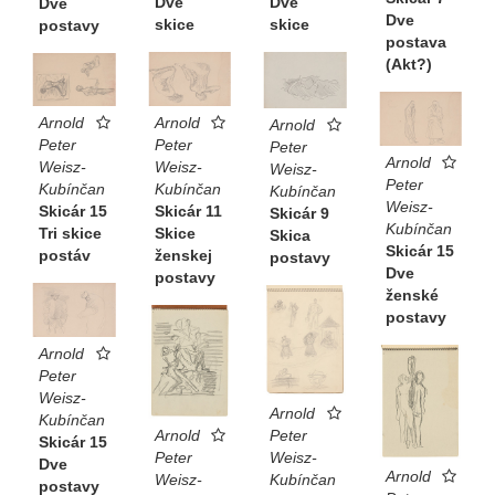
Dve
Dve
Dve
Dve
skice
skice
postavy
postava
(Akt?)
Arnold
Arnold
Arnold
Peter
Peter
Peter
Arnold
Weisz-
Weisz-
Weisz-
Peter
Kubínčan
Kubínčan
Kubínčan
Weisz-
Skicár 11
Skicár 15
Skicár 9
Kubínčan
Skice
Tri skice
Skica
Skicár 15
ženskej
postáv
postavy
Dve
postavy
ženské
postavy
Arnold
Peter
Weisz-
Arnold
Kubínčan
Peter
Arnold
Skicár 15
Weisz-
Peter
Dve
Arnold
Kubínčan
Weisz-
postavy