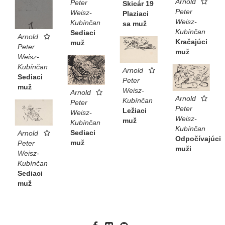
Arnold
Peter
Skicár 19
Peter
Weisz-
Plaziaci
Weisz-
Kubínčan
sa muž
Kubínčan
Sediaci
Arnold
Kračajúci
muž
Peter
muž
Weisz-
Kubínčan
Arnold
Sediaci
Peter
muž
Weisz-
Arnold
Arnold
Kubínčan
Peter
Peter
Ležiaci
Weisz-
Weisz-
muž
Kubínčan
Kubínčan
Sediaci
Arnold
Odpočívajúci
muž
Peter
muži
Weisz-
Kubínčan
Sediaci
muž