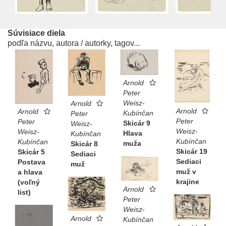
Súvisiace diela
podľa názvu, autora / autorky, tagov...
Arnold
Peter
Weisz-
Arnold
Arnold
Arnold
Kubínčan
Peter
Peter
Peter
Skicár 9
Weisz-
Weisz-
Weisz-
Hlava
Kubínčan
Kubínčan
Kubínčan
muža
Skicár 8
Skicár 19
Skicár 5
Sediaci
Sediaci
Postava
muž
muž v
a hlava
krajine
(voľný
Arnold
list)
Peter
Weisz-
Arnold
Kubínčan