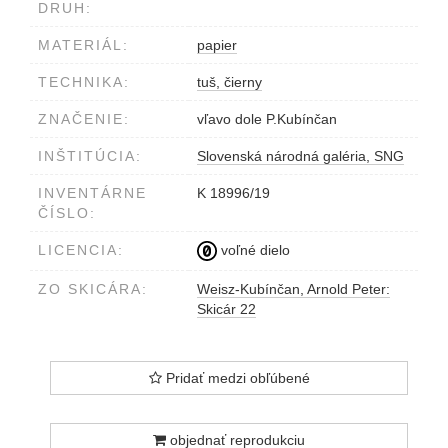
DRUH:
MATERIÁL:
papier
TECHNIKA:
tuš, čierny
ZNAČENIE:
vľavo dole P.Kubínčan
INŠTITÚCIA:
Slovenská národná galéria, SNG
INVENTÁRNE
K 18996/19
ČÍSLO:
LICENCIA:
voľné dielo
ZO SKICÁRA:
Weisz-Kubínčan, Arnold Peter:
Skicár 22
Pridať medzi obľúbené
objednať reprodukciu