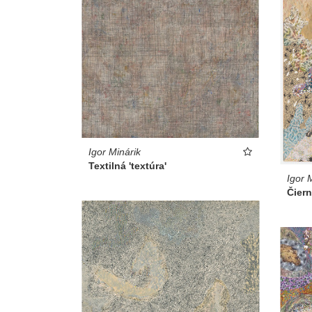
Igor Minárik
Textilná 'textúra'
Igor 
Čiern