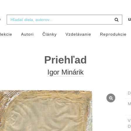
b
u
lekcie
Autori
Články
Vzdelávanie
Reprodukcie
Priehľad
Igor Minárik
D
M
D