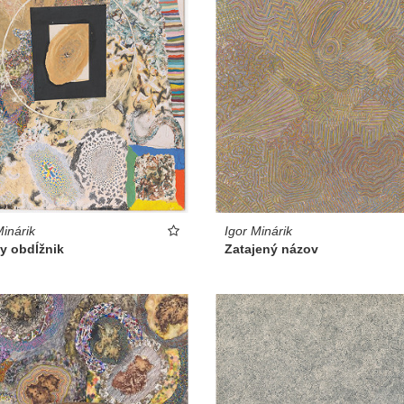
Igor Minárik
Minárik
Zatajený názov
y obdĺžnik