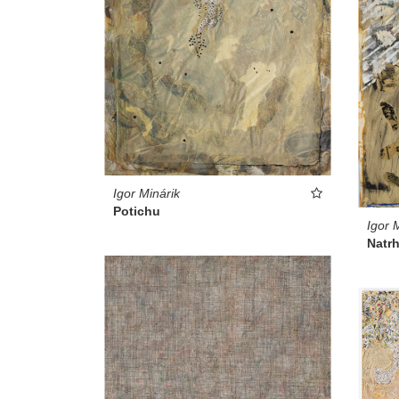
Igor Minárik
Potichu
Igor 
Natr