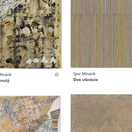
Igor Minárik
Minárik
Dve vibrácie
hnutý