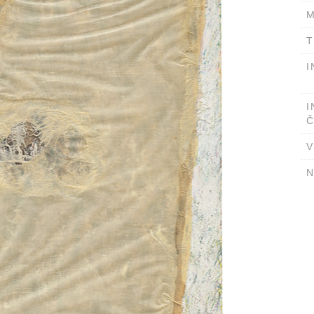
M
T
I
I
Č
V
N