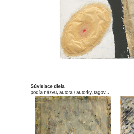
Súvisiace diela
podľa názvu, autora / autorky, tagov...