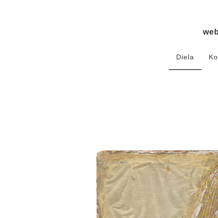
we
Diela
Ko