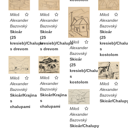
Miloš
Miloš
Miloš
Alexander
Alexander
Alexander
Bazovský
Bazovský
Bazovský
Skicár
Skicár
Skicár
(25
(25
(25
Miloš
kresieb)/Chalupa
kresieb)/Chal
kresieb)/Chalupa
Alexander
s drevom
s
s drevom
Bazovský
kostolom
Skicár
(25
kresieb)/Chalupy
s
Miloš
Miloš
kostolom
Alexander
Alexander
Miloš
Bazovský
Bazovský
Alexander
Skicár/Krajina
Skicár/Krajina
Bazovský
s
s
Skicár/Chalup
chalupami
chalupami
Miloš
Alexander
Bazovský
Skicár/Chalupy