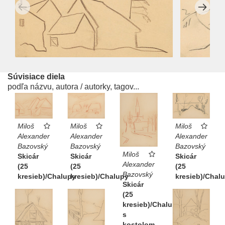
Súvisiace diela
podľa názvu, autora / autorky, tagov...
Miloš
Miloš
Miloš
Alexander
Alexander
Alexander
Bazovský
Bazovský
Bazovský
Miloš
Skicár
Skicár
Skicár
Alexander
(25
(25
(25
Bazovský
kresieb)/Chalupy
kresieb)/Chalupy
kresieb)/Chal
Skicár
(25
kresieb)/Chalupy
s
kostolom