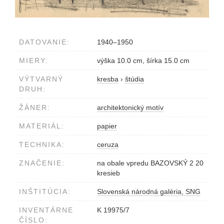
DATOVANIE:
1940–1950
MIERY:
výška 10.0 cm, šírka 15.0 cm
VÝTVARNÝ
kresba
›
štúdia
DRUH:
ŽÁNER:
architektonický motív
MATERIÁL:
papier
TECHNIKA:
ceruza
ZNAČENIE:
na obale vpredu BAZOVSKÝ 2 20
kresieb
INŠTITÚCIA:
Slovenská národná galéria, SNG
INVENTÁRNE
K 19975/7
ČÍSLO: