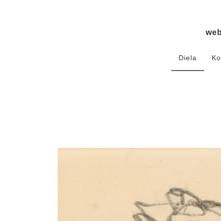
we
Diela
Ko