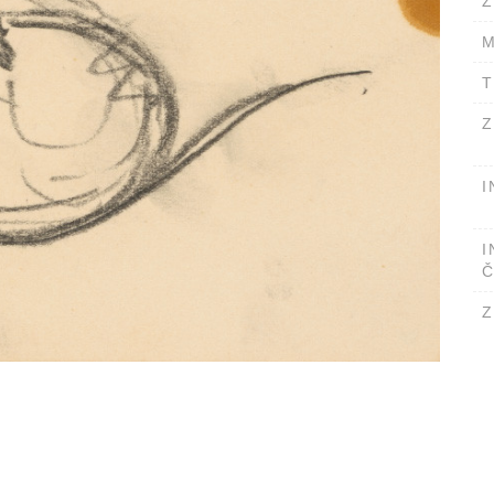
Ž
M
T
Z
I
I
Č
Z