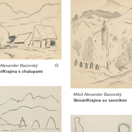
 Alexander Bazovský
r/Krajina s chalupami
Miloš Alexander Bazovský
Skicár/Krajina so senníkmi