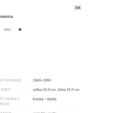
SK
menia
Info
ATOVANIE:
1940–1950
IERY:
výška 10.0 cm, šírka 15.0 cm
VÝTVARNÝ
kresba
›
štúdia
RUH: