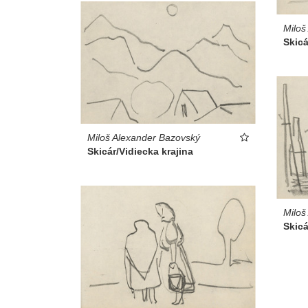
Miloš
Skicá
Miloš Alexander Bazovský
Skicár/Vidiecka krajina
Miloš
Skicá