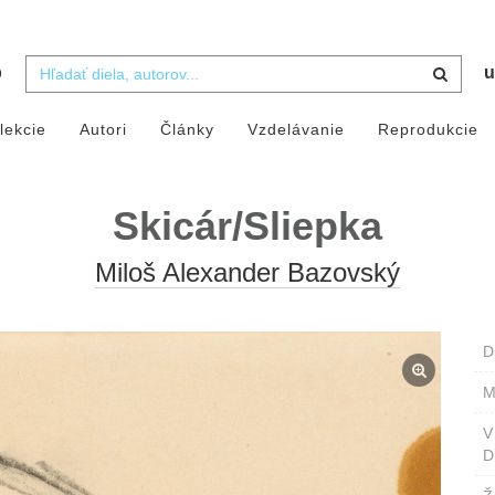
b
u
lekcie
Autori
Články
Vzdelávanie
Reprodukcie
Skicár/Sliepka
Miloš Alexander Bazovský
D
M
D