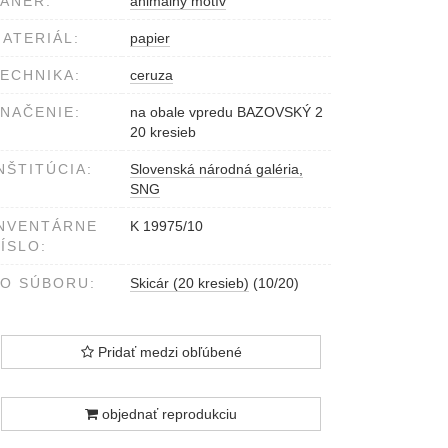
ÁNER:
animálny motív
ATERIÁL:
papier
ECHNIKA:
ceruza
NAČENIE:
na obale vpredu BAZOVSKÝ 2
20 kresieb
NŠTITÚCIA:
Slovenská národná galéria,
SNG
NVENTÁRNE
K 19975/10
ÍSLO:
O SÚBORU:
Skicár (20 kresieb)
(10/20)
Pridať medzi obľúbené
objednať reprodukciu