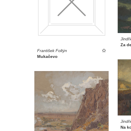
Jindř
Za d
František Foltýn
Mukačevo
Jindř
Na k