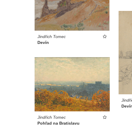
Jindřich Tomec
Devín
Jindř
Devín
Jindřich Tomec
Pohľad na Bratislavu