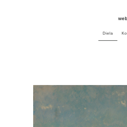
we
Diela
Ko