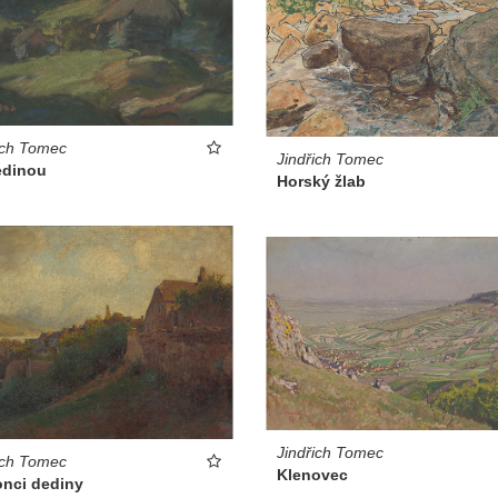
ich Tomec
Jindřich Tomec
edinou
Horský žlab
Jindřich Tomec
ich Tomec
Klenovec
onci dediny