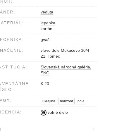
RUH:
ÁNER:
veduta
ATERIÁL:
lepenka
kartón
ECHNIKA:
gvaš
NAČENIE:
vľavo dole Mukačevo 30/4
21. Tomec
NŠTITÚCIA:
Slovenská národná galéria,
SNG
NVENTÁRNE
K 20
ÍSLO:
AGY:
ukrajina
horizont
pole
ICENCIA:
voľné dielo