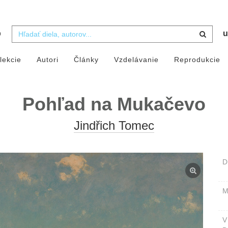
b
u
lekcie
Autori
Články
Vzdelávanie
Reprodukcie
Pohľad na Mukačevo
Jindřich Tomec
D
M