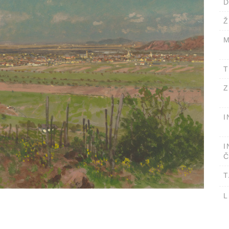
D
Ž
M
T
Z
I
I
Č
T
L