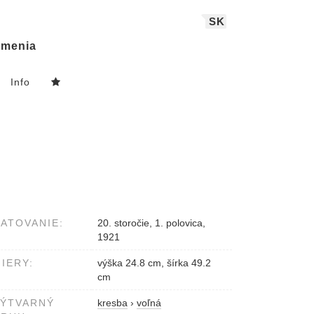
SK
menia
Info
ATOVANIE:
20. storočie, 1. polovica,
1921
IERY:
výška 24.8 cm, šírka 49.2
cm
VÝTVARNÝ
kresba
›
voľná