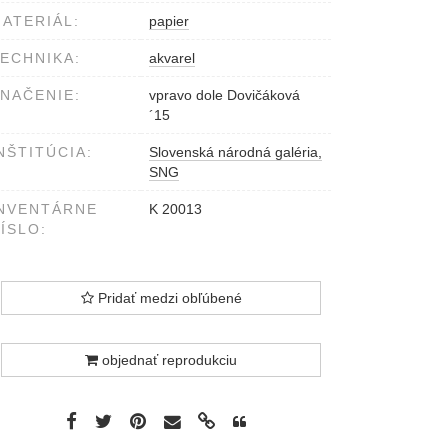
ATERIÁL:
papier
ECHNIKA:
akvarel
NAČENIE:
vpravo dole Dovičáková
´15
NŠTITÚCIA:
Slovenská národná galéria,
SNG
NVENTÁRNE
K 20013
ÍSLO:
Pridať medzi obľúbené
objednať reprodukciu