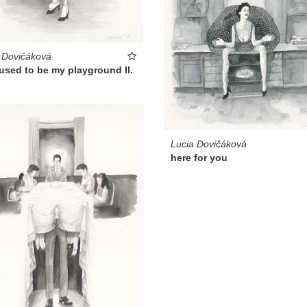
 Dovičáková
used to be my playground II.
Lucia Dovičáková
here for you