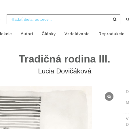
b
u
lekcie
Autori
Články
Vzdelávanie
Reprodukcie
Tradičná rodina III.
Lucia Dovičáková
D
M
D