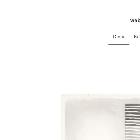
we
Diela
Ko