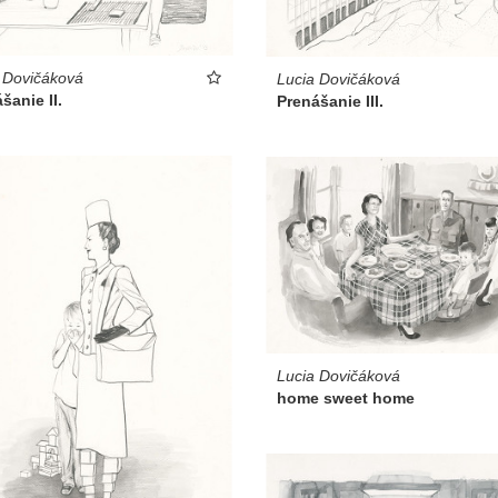
 Dovičáková
Lucia Dovičáková
šanie II.
Prenášanie III.
Lucia Dovičáková
home sweet home