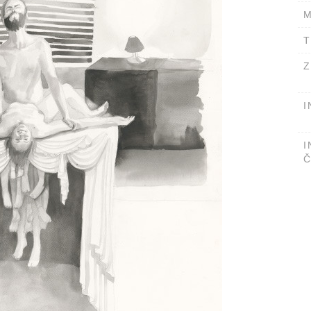
M
T
Z
I
I
Č