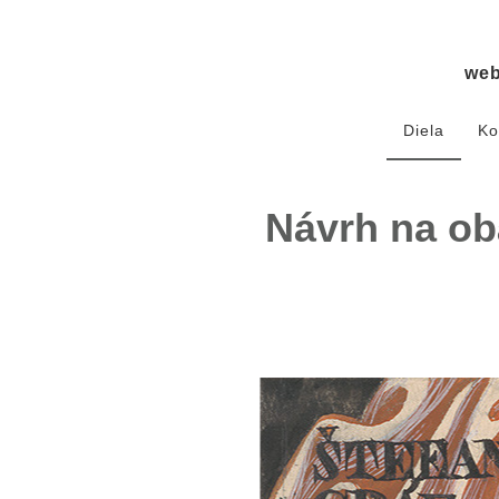
we
Diela
Ko
Návrh na ob