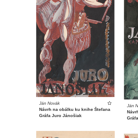
Ján Novák
Ján 
Návrh na obálku ku knihe Štefana
Návr
Gráfa Juro Jánošiak
Gráf