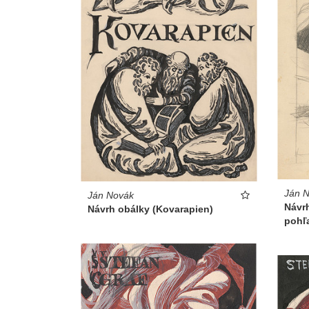
Ján 
Ján Novák
Návr
Návrh obálky (Kovarapien)
pohľ