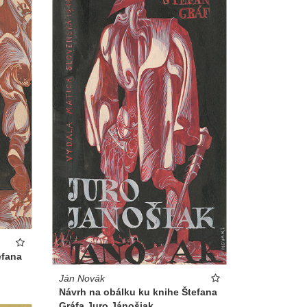
efana
Ján Novák
Návrh na obálku ku knihe Štefana
Gráfa Juro Jánošiak