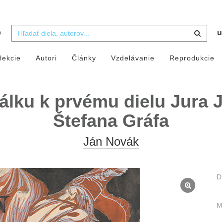
b
u
lekcie
Autori
Články
Vzdelávanie
Reprodukcie
álku k prvému dielu Jura 
Štefana Gráfa
Ján Novák
D
M