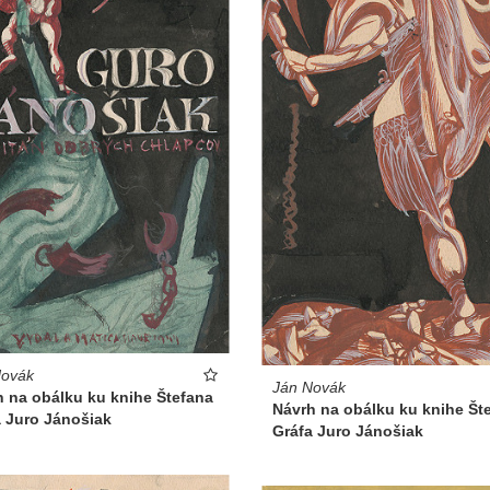
Novák
Ján Novák
h na obálku ku knihe Štefana
Návrh na obálku ku knihe Št
a Juro Jánošiak
Gráfa Juro Jánošiak