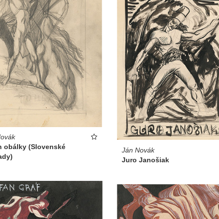
Novák
h obálky (Slovenské
Ján Novák
ady)
Juro Janošiak