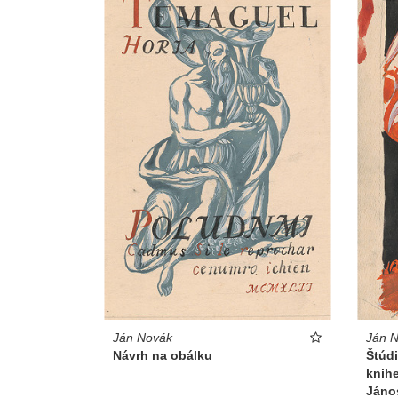
Ján 
Ján Novák
Štúdi
Návrh na obálku
knihe
Jáno