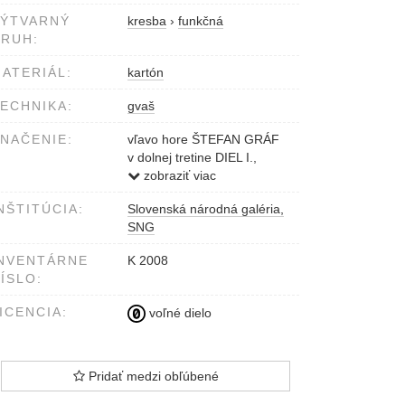
VÝTVARNÝ
kresba
›
funkčná
RUH:
ATERIÁL:
kartón
ECHNIKA:
gvaš
NAČENIE:
vľavo hore ŠTEFAN GRÁF
v dolnej tretine DIEL I.,
JUR...
zobraziť viac
NŠTITÚCIA:
Slovenská národná galéria,
SNG
NVENTÁRNE
K 2008
ÍSLO:
ICENCIA:
voľné dielo
Pridať medzi obľúbené