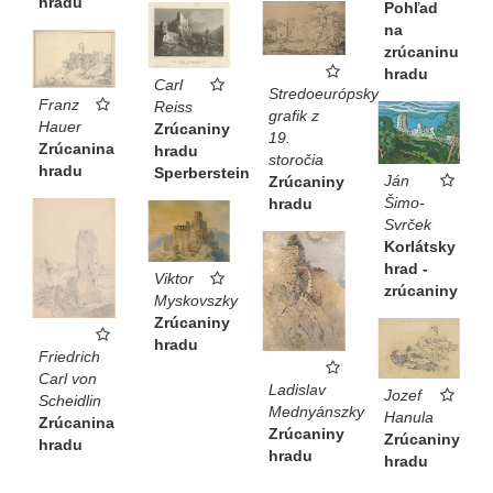
hradu
Pohľad
na
zrúcaninu
hradu
Carl
Stredoeurópsky
Franz
Reiss
grafik z
Hauer
Zrúcaniny
19.
Zrúcanina
hradu
storočia
hradu
Sperberstein
Ján
Zrúcaniny
Šimo-
hradu
Svrček
Korlátsky
hrad -
Viktor
zrúcaniny
Myskovszky
Zrúcaniny
hradu
Friedrich
Carl von
Ladislav
Jozef
Scheidlin
Mednyánszky
Hanula
Zrúcanina
Zrúcaniny
Zrúcaniny
hradu
hradu
hradu