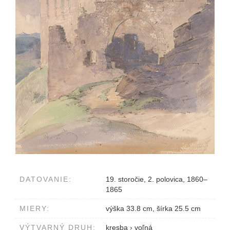
DATOVANIE:
19. storočie, 2. polovica, 1860–
1865
MIERY:
výška 33.8 cm, šírka 25.5 cm
VÝTVARNÝ DRUH:
kresba
›
voľná