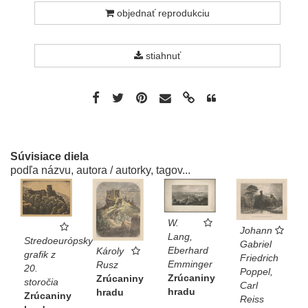
objednať reprodukciu
stiahnuť
Súvisiace diela
podľa názvu, autora / autorky, tagov...
W.
Johann
Lang,
Stredoeurópsky
Gabriel
Eberhard
Károly
grafik z
Friedrich
Emminger
Rusz
20.
Poppel,
Zrúcaniny
Zrúcaniny
storočia
Carl
hradu
hradu
Zrúcaniny
Reiss