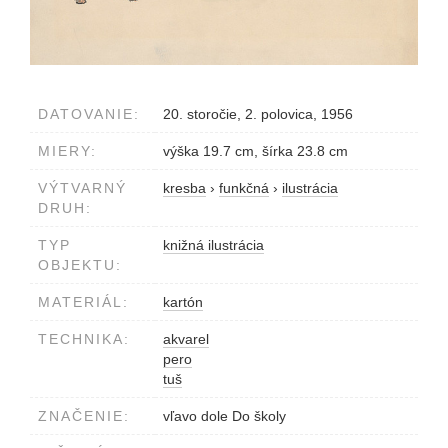
DATOVANIE:
20. storočie, 2. polovica, 1956
MIERY:
výška 19.7 cm, šírka 23.8 cm
VÝTVARNÝ
kresba
›
funkčná
›
ilustrácia
DRUH:
TYP
knižná ilustrácia
OBJEKTU:
MATERIÁL:
kartón
TECHNIKA:
akvarel
pero
tuš
ZNAČENIE:
vľavo dole Do školy