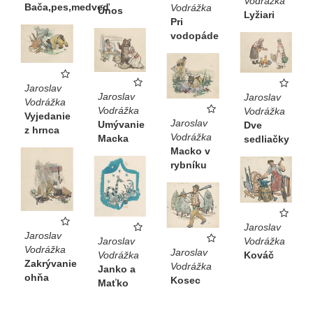
Vodrážka
Bača,pes,medveď
Vodrážka
Únos
Lyžiari
Pri
vodopáde
Jaroslav
Jaroslav
Jaroslav
Vodrážka
Vodrážka
Vodrážka
Vyjedanie
Jaroslav
Umývanie
Dve
z hrnca
Vodrážka
Macka
sedliačky
Macko v
rybníku
Jaroslav
Jaroslav
Vodrážka
Jaroslav
Vodrážka
Jaroslav
Kováč
Vodrážka
Zakrývanie
Vodrážka
Janko a
ohňa
Kosec
Maťko