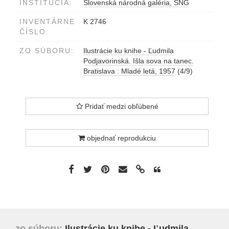
INŠTITÚCIA:
Slovenská národná galéria, SNG
INVENTÁRNE
K 2746
ČÍSLO:
ZO SÚBORU:
Ilustrácie ku knihe - Ľudmila
Podjavorinská. Išla sova na tanec.
Bratislava : Mladé letá, 1957
(4/9)
Pridať medzi obľúbené
objednať reprodukciu
zo súboru:
Ilustrácie ku knihe - Ľudmila