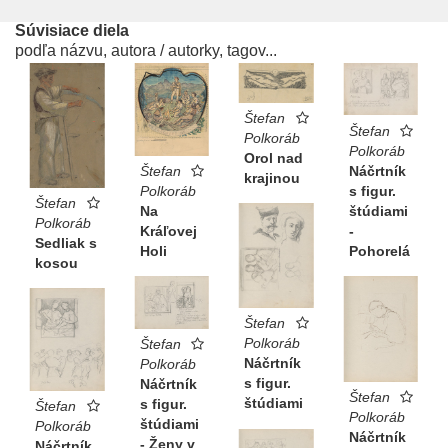
Súvisiace diela
podľa názvu, autora / autorky, tagov...
Štefan
Štefan
Polkoráb
Polkoráb
Orol nad
Náčrtník
Štefan
krajinou
s figur.
Polkoráb
Štefan
štúdiami
Na
Polkoráb
-
Kráľovej
Sedliak s
Pohorelá
Holi
kosou
Štefan
Polkoráb
Štefan
Náčrtník
Polkoráb
s figur.
Náčrtník
Štefan
štúdiami
s figur.
Štefan
Polkoráb
štúdiami
Polkoráb
Náčrtník
- Ženy v
Náčrtník