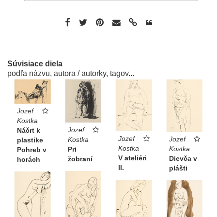
Súvisiace diela
podľa názvu, autora / autorky, tagov...
Jozef
Kostka
Jozef
Náčrt k
Jozef
Jozef
Kostka
plastike
Kostka
Kostka
Pri
Pohreb v
V ateliéri
Dievča v
žobraní
horách
II.
plášti