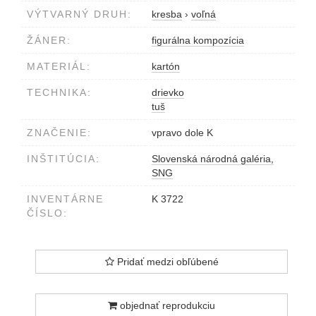
VÝTVARNÝ DRUH:
kresba
›
voľná
ŽÁNER:
figurálna kompozícia
MATERIÁL:
kartón
TECHNIKA:
drievko
tuš
ZNAČENIE:
vpravo dole K
INŠTITÚCIA:
Slovenská národná galéria,
SNG
INVENTÁRNE
K 3722
ČÍSLO:
Pridať medzi obľúbené
objednať reprodukciu