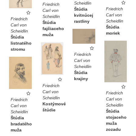
Scheidlin
Friedrich
Friedrich
Štúdia
Carl von
Carl von
kvitnúcej
Scheidlin
Friedrich
Scheidlin
rastliny
Štúdia
Carl von
Štúdia
fajčiaceho
Scheidlin
moriek
muža
Štúdia
listnatého
stromu
Friedrich
Carl von
Scheidlin
Štúdia
krajiny
Friedrich
Carl von
Friedrich
Scheidlin
Carl von
Friedrich
Kostýmové
Scheidlin
Carl von
štúdie
Štúdia
Scheidlin
stojaceho
Štúdia
muža
bradatého
zozadu
muža