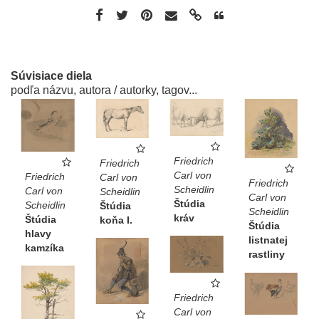
Súvisiace diela
podľa názvu, autora / autorky, tagov...
Friedrich
Friedrich
Carl von
Friedrich
Carl von
Friedrich
Scheidlin
Carl von
Scheidlin
Carl von
Štúdia
Scheidlin
Štúdia
Scheidlin
kráv
Štúdia
koňa I.
Štúdia
hlavy
listnatej
kamzíka
rastliny
Friedrich
Carl von