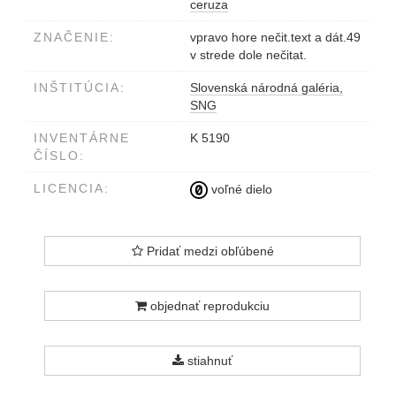
ceruza
ZNAČENIE:
vpravo hore nečit.text a dát.49
v strede dole nečitat.
INŠTITÚCIA:
Slovenská národná galéria,
SNG
INVENTÁRNE
K 5190
ČÍSLO:
LICENCIA:
voľné dielo
Pridať medzi obľúbené
objednať reprodukciu
stiahnuť