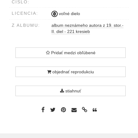
ČÍSLO:
LICENCIA:
voľné dielo
Z ALBUMU:
album neznámeho autora z 19. stor.-
II. diel - 221 kresieb
Pridať medzi obľúbené
objednať reprodukciu
stiahnuť