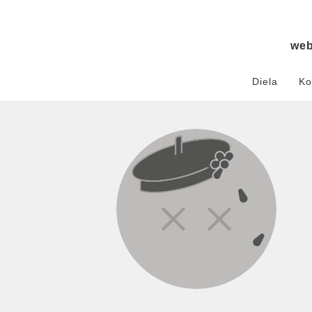
we
Diela
Ko