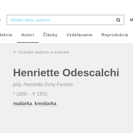
b
u
lekcie
Autori
Články
Vzdelávanie
Reprodukcie
Zoznam autorov a autoriek
Henriette Odescalchi
príp.
Henrietta Zichy Ferraris
*
1800
– ✝
1852
maliarka
,
kresliarka