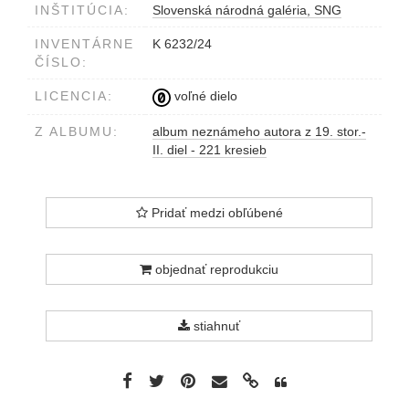
INŠTITÚCIA:
Slovenská národná galéria, SNG
INVENTÁRNE
K 6232/24
ČÍSLO:
LICENCIA:
voľné dielo
Z ALBUMU:
album neznámeho autora z 19. stor.-
II. diel - 221 kresieb
Pridať medzi obľúbené
objednať reprodukciu
stiahnuť