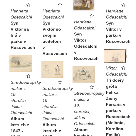
Henriette
Henriette
Henriette
Odescalchi
Odescalchi
Odescalchi
Henriette
Syn
Syn
Syn
Odescalchi
Viktor v
Viktor so
Viktor sa
Syn
parku v
svojim
hrá v
Viktor
Rusovciach
učiteľom
parku v
Odescalchi
v
Rusovciach
v
Rusovciach
Rusovciach
Viktor
Odescalchi
Tri dcéry
Stredoeurópsky
grófa
Stredoeurópsky
maliar z
Felixa
Stredoeurópsky
maliar z
19.
Zichy
maliar z
19.
storočia,
Ferraris v
19.
storočia,
Július
parku v
storočia,
Július
Odescalchi
Rusovciach
Július
Odescalchi
Album
(Melánia,
Odescalchi
Album
kresieb z
Karolína,
Album
kresieb z
1847 -
Emília)
kresieb z