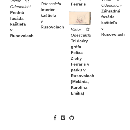
Viktor
Odescalchi
Ferraris
Odescalchi
Odescalchi
Interiér
Záhradná
Predná
kaštieľa
fasáda
fasáda
v
kaštieľa
kaštieľa
Rusovciach
v
Viktor
v
Rusovciach
Odescalchi
Rusovciach
Tri dcéry
grófa
Felixa
Zichy
Ferraris v
parku v
Rusovciach
(Melánia,
Karolína,
Emília)