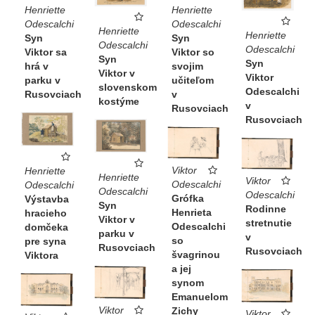
Henriette
Henriette
Odescalchi
Odescalchi
Henriette
Henriette
Syn
Syn
Odescalchi
Odescalchi
Viktor so
Viktor sa
Syn
Syn
svojim
hrá v
Viktor v
Viktor
učiteľom
parku v
slovenskom
Odescalchi
v
Rusovciach
kostýme
v
Rusovciach
Rusovciach
Viktor
Henriette
Henriette
Viktor
Odescalchi
Odescalchi
Odescalchi
Odescalchi
Grófka
Výstavba
Syn
Rodinne
Henrieta
hracieho
Viktor v
stretnutie
Odescalchi
domčeka
parku v
v
so
pre syna
Rusovciach
Rusovciach
švagrinou
Viktora
a jej
synom
Emanuelom
Viktor
Zichy
Viktor