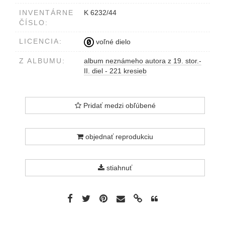
INVENTÁRNE
K 6232/44
ČÍSLO:
LICENCIA:
voľné dielo
Z ALBUMU:
album neznámeho autora z 19. stor.-
II. diel - 221 kresieb
Pridať medzi obľúbené
objednať reprodukciu
stiahnuť