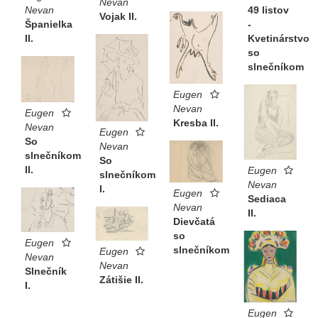
Nevan
49 listov
Nevan
Vojak II.
-
Španielka
Kvetinárstvo
II.
so
slnečníkom
Eugen
Nevan
Eugen
Kresba II.
Nevan
Eugen
So
Nevan
slnečníkom
So
II.
Eugen
slnečníkom
Nevan
I.
Eugen
Sediaca
Nevan
II.
Dievčatá
so
Eugen
slnečníkom
Eugen
Nevan
Nevan
Slnečník
Zátišie II.
I.
Eugen