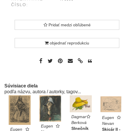
ČÍSLO:
Pridať medzi obľúbené
objednať reprodukciu
Súvisiace diela
podľa názvu, autora / autorky, tagov...
Dagmar
Eugen
Berková
Nevan
Eugen
Slnečník
Skicár II -
Eugen