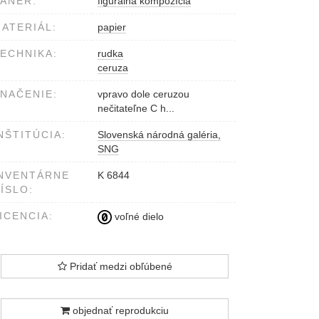
ÁNER:
figurálna kompozícia
ATERIÁL:
papier
ECHNIKA:
rudka
ceruza
NAČENIE:
vpravo dole ceruzou
nečitateľne C h...
NŠTITÚCIA:
Slovenská národná galéria,
SNG
NVENTÁRNE
K 6844
ÍSLO:
ICENCIA:
voľné dielo
Pridať medzi obľúbené
objednať reprodukciu