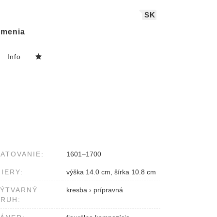
SK
menia
Info
ATOVANIE:
1601–1700
IERY:
výška 14.0 cm, šírka 10.8 cm
VÝTVARNÝ
kresba
›
prípravná
RUH: