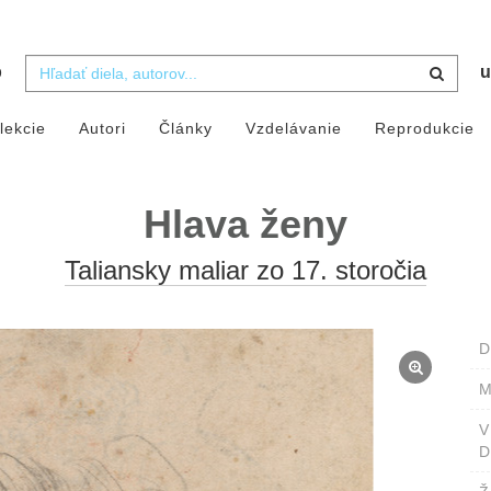
b
u
lekcie
Autori
Články
Vzdelávanie
Reprodukcie
Hlava ženy
Taliansky maliar zo 17. storočia
D
M
D