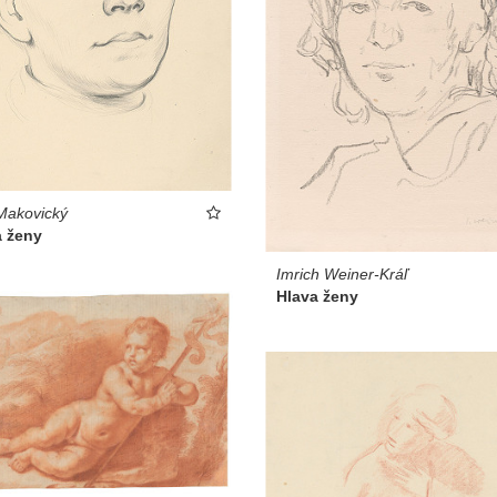
Makovický
a ženy
Imrich Weiner-Kráľ
Hlava ženy