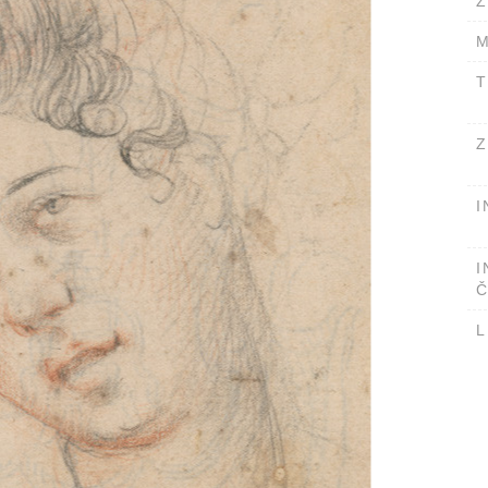
Ž
M
T
Z
I
I
Č
L