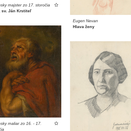
nsky majster zo 17. storočia
 sv. Ján Krstiteľ
Eugen Nevan
Hlava ženy
nsky maliar zo 16. - 17.
čia