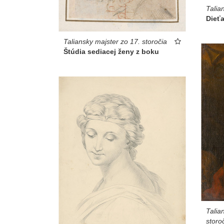
Talia
Dieťa
Taliansky majster zo 17. storočia
Štúdia sediacej ženy z boku
Talia
storo