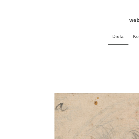
we
Diela
Ko