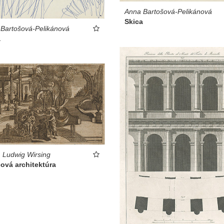
Anna Bartošová-Pelikánová
Skica
Bartošová-Pelikánová
a
 Ludwig Wirsing
ová architektúra