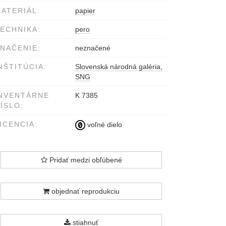
ATERIÁL:
papier
ECHNIKA:
pero
NAČENIE:
neznačené
NŠTITÚCIA:
Slovenská národná galéria,
SNG
NVENTÁRNE
K 7385
ÍSLO:
ICENCIA:
voľné dielo
Pridať medzi obľúbené
objednať reprodukciu
stiahnuť