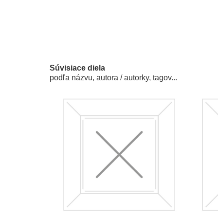
Súvisiace diela
podľa názvu, autora / autorky, tagov...