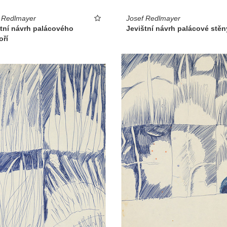
 Redlmayer
Josef Redlmayer
štní návrh palácového
Jevištní návrh palácové stěn
oří