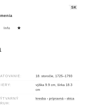
SK
menia
Info
a
ATOVANIE:
18. storočie, 1725–1793
IERY:
výška 9.9 cm, šírka 18.3
cm
VÝTVARNÝ
kresba
›
prípravná
›
skica
RUH: