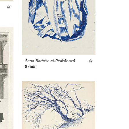
Anna Bartošová-Pelikánová
Skica