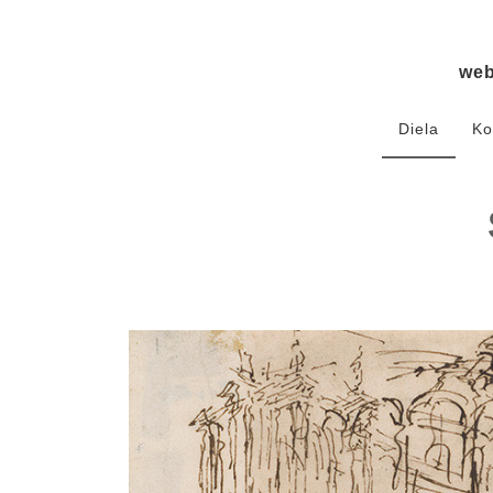
we
Diela
Ko