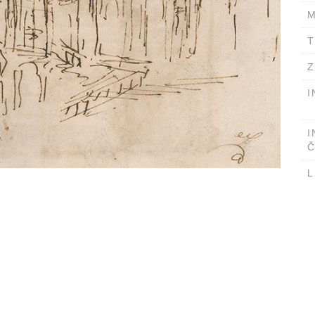
M
T
Z
I
I
Č
L