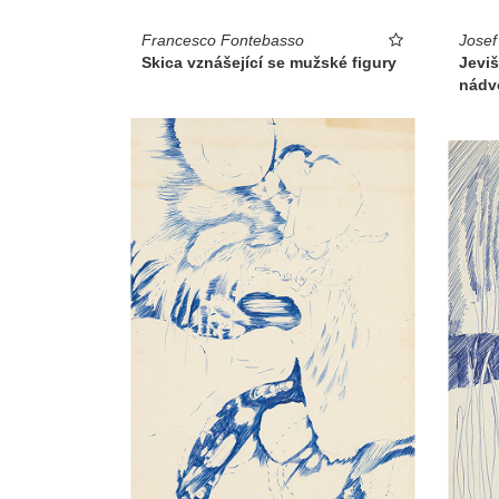
Francesco Fontebasso
Josef
Skica vznášející se mužské figury
Jevi
nádv