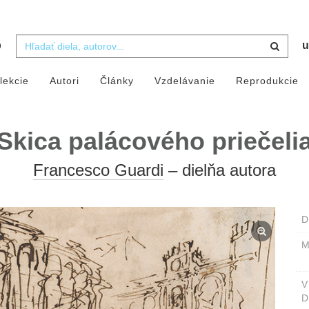
b
u
lekcie
Autori
Články
Vzdelávanie
Reprodukcie
Skica palácového priečeli
Francesco Guardi
– dielňa autora
D
M
D