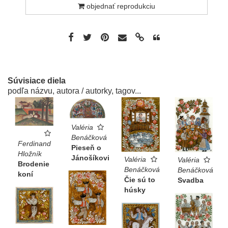
objednať reprodukciu
Súvisiace diela
podľa názvu, autora / autorky, tagov...
Valéria
Benáčková
Ferdinand
Pieseň o
Hložník
Jánošíkovi
Valéria
Valéria
Brodenie
Benáčková
Benáčková
koní
Čie sú to
Svadba
húsky