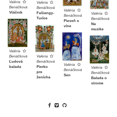
Valéria
Valéria
Benáčková
Benáčková
Valéria
Vtáčnik
Fašiangy-
Valéria
Benáčková
Turíce
Benáčková
Pieseň o
Na
víne
muzike
Valéria
Benáčková
Valéria
Ľudová
Benáčková
Valéria
balada
Pierko
Valéria
Benáčková
pre
Benáčková
Sen
ženícha
Balada o
strome