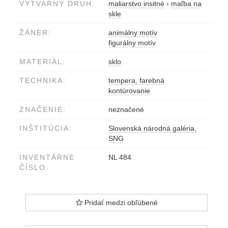
VÝTVARNÝ DRUH:
maliarstvo insitné
›
maľba na
skle
ŽÁNER:
animálny motív
figurálny motív
MATERIÁL:
sklo
TECHNIKA:
tempera, farebná
kontúrovanie
ZNAČENIE:
neznačené
INŠTITÚCIA:
Slovenská národná galéria,
SNG
INVENTÁRNE
NL 484
ČÍSLO:
Pridať medzi obľúbené