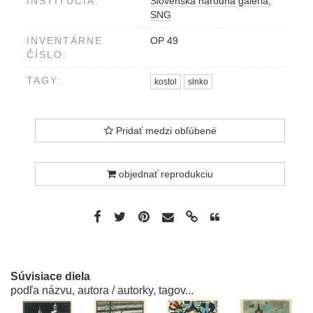
INŠTITÚCIA:
Slovenská národná galéria,
SNG
INVENTÁRNE
OP 49
ČÍSLO:
TAGY:
kostol
slnko
Pridať medzi obľúbené
objednať reprodukciu
Súvisiace diela
podľa názvu, autora / autorky, tagov...