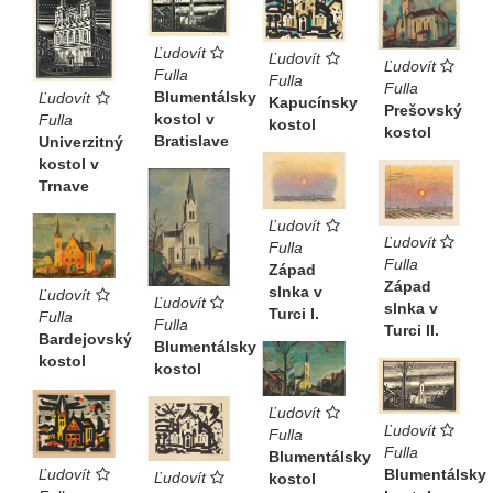
Ľudovít
Ľudovít
Ľudovít
Fulla
Fulla
Fulla
Blumentálsky
Ľudovít
Kapucínsky
Prešovský
kostol v
Fulla
kostol
kostol
Bratislave
Univerzitný
kostol v
Trnave
Ľudovít
Ľudovít
Fulla
Fulla
Západ
Západ
slnka v
Ľudovít
Ľudovít
slnka v
Turci I.
Fulla
Fulla
Turci II.
Bardejovský
Blumentálsky
kostol
kostol
Ľudovít
Ľudovít
Fulla
Fulla
Blumentálsky
Blumentálsky
Ľudovít
Ľudovít
kostol