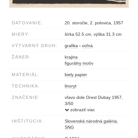
DATOVANIE:
20. storočie, 2. polovica, 1957
MIERY:
šírka 52.5 cm, výška 31.3 cm
VÝTVARNÝ DRUH:
grafika
›
voľná
ŽÁNER:
krajina
figurálny motív
MATERIÁL:
biely papier
TECHNIKA:
linoryt
ZNAČENIE:
vľavo dole Orest Dubay 1957,
3/50
vpravo dole Slnko
zobraziť viac
INŠTITÚCIA:
Slovenská národná galéria,
SNG