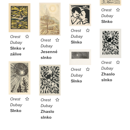
Orest
Dubay
Slnko
Orest
Dubay
Orest
Orest
Slnko
Dubay
Dubay
Slnko v
Jesenné
zálive
slnko
Orest
Dubay
Orest
Zhaslo
Dubay
slnko
Slnko
Orest
Orest
Dubay
Dubay
Slnko
Zhaslo
slnko