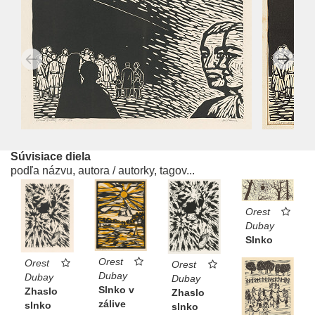
Súvisiace diela
podľa názvu, autora / autorky, tagov...
Orest
Dubay
Slnko
Orest
Orest
Orest
Dubay
Dubay
Dubay
Slnko v
Zhaslo
Zhaslo
zálive
slnko
slnko