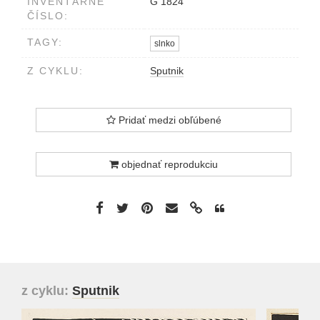
INVENTÁRNE
G 1824
ČÍSLO:
TAGY:
slnko
Z CYKLU:
Sputnik
Pridať medzi obľúbené
objednať reprodukciu
z cyklu:
Sputnik