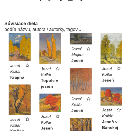
Súvisiace diela
podľa názvu, autora / autorky, tagov...
Jozef
Majkut
Jeseň
Jozef
Jozef
Jozef
Kollár
Kollár
Kollár
Krajina
Jeseň
Topole v
jeseni
Jozef
Kollár
Jozef
Jeseň
Kollár
Jozef
Jozef
Jeseň v
Kollár
Kollár
Banskej
Jeseň