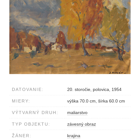
DATOVANIE:
20. storočie, polovica, 1954
MIERY:
výška 70.0 cm, šírka 60.0 cm
VÝTVARNÝ DRUH:
maliarstvo
TYP OBJEKTU:
závesný obraz
ŽÁNER:
krajina