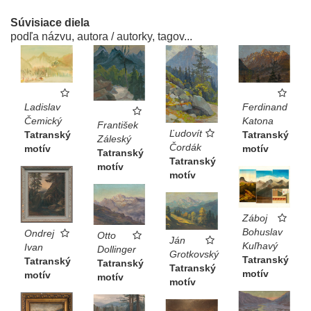
Súvisiace diela
podľa názvu, autora / autorky, tagov...
Ladislav
Ferdinand
Čemický
Katona
František
Ľudovít
Tatranský
Tatranský
Záleský
Čordák
motív
motív
Tatranský
Tatranský
motív
motív
Záboj
Bohuslav
Ondrej
Otto
Ján
Kuľhavý
Ivan
Dollinger
Grotkovský
Tatranský
Tatranský
Tatranský
Tatranský
motív
motív
motív
motív