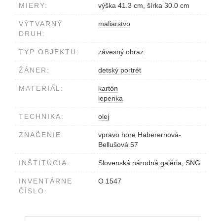
MIERY:
výška 41.3 cm, šírka 30.0 cm
VÝTVARNÝ
maliarstvo
DRUH:
TYP OBJEKTU:
závesný obraz
ŽÁNER:
detský portrét
MATERIÁL:
kartón
lepenka
TECHNIKA:
olej
ZNAČENIE:
vpravo hore Haberernová-
Bellušová 57
INŠTITÚCIA:
Slovenská národná galéria, SNG
INVENTÁRNE
O 1547
ČÍSLO: