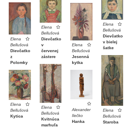
Elena
Elena
Bellušová
Bellušová
Dievčatko
Elena
Dievčatko
v bielej
Bellušová
v
Elena
šatke
Dievčatko
červenej
Bellušová
z
zástere
Jesenná
Polomky
kytka
Elena
Elena
Alexander
Elena
Bellušová
Bellušová
Ilečko
Bellušová
Kytica
Kvitnúca
Hanka
Staroba
marhuľa