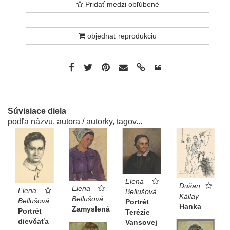
Pridať medzi obľúbené
objednať reprodukciu
Súvisiace diela
podľa názvu, autora / autorky, tagov...
Elena
Dušan
Elena
Elena
Bellušová
Kállay
Bellušová
Bellušová
Portrét
Hanka
Zamyslená
Portrét
Terézie
dievčaťa
Vansovej