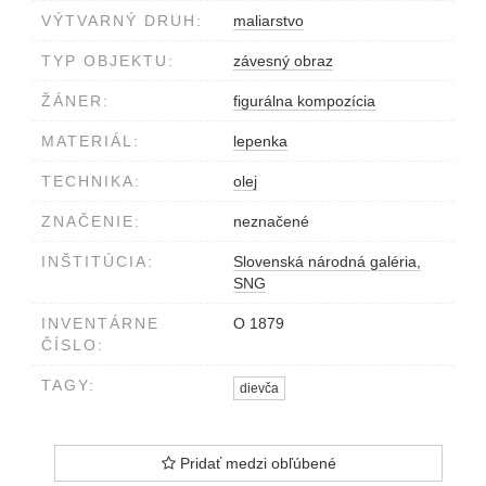
VÝTVARNÝ DRUH:
maliarstvo
TYP OBJEKTU:
závesný obraz
ŽÁNER:
figurálna kompozícia
MATERIÁL:
lepenka
TECHNIKA:
olej
ZNAČENIE:
neznačené
INŠTITÚCIA:
Slovenská národná galéria,
SNG
INVENTÁRNE
O 1879
ČÍSLO:
TAGY:
dievča
Pridať medzi obľúbené