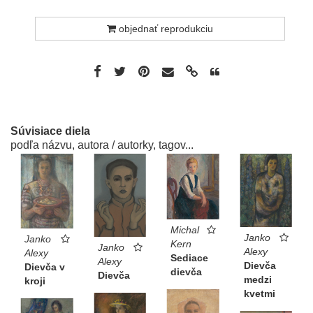
objednať reprodukciu
Súvisiace diela
podľa názvu, autora / autorky, tagov...
Michal
Janko
Janko
Kern
Janko
Alexy
Alexy
Sediace
Alexy
Dievča
Dievča v
dievča
Dievča
medzi
kroji
kvetmi