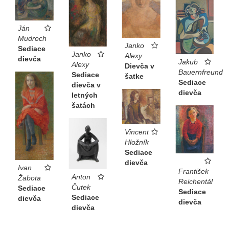
Ján
Mudroch
Janko
Sediace
Janko
Alexy
dievča
Jakub
Alexy
Dievča v
Bauernfreund
Sediace
šatke
Sediace
dievča v
dievča
letných
šatách
Vincent
Hložník
Sediace
dievča
Ivan
František
Anton
Žabota
Reichentál
Čutek
Sediace
Sediace
Sediace
dievča
dievča
dievča