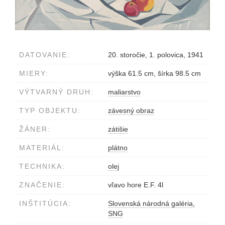
DATOVANIE:
20. storočie, 1. polovica, 1941
MIERY:
výška 61.5 cm, šírka 98.5 cm
VÝTVARNÝ DRUH:
maliarstvo
TYP OBJEKTU:
závesný obraz
ŽÁNER:
zátišie
MATERIÁL:
plátno
TECHNIKA:
olej
ZNAČENIE:
vľavo hore E.F. 4l
INŠTITÚCIA:
Slovenská národná galéria,
SNG