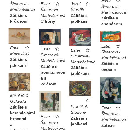
Ester
Šimerová-
Jozef
Ester
Šimerová-
Martinčeková
Šturdík
Šimerová-
Martinčeková
Zátišie s
Zátišie s
Martinčeková
Zátišie s
krčahom
jablkami
Citróny
ananásom
Ester
Emil
Ester
Ester
Šimerová-
Makovický
Šimerová-
Šimerová-
Martinčeková
Zátišie s
Martinčeková
Martinčeková
Zátišie s
jablkami
Zátišie s
Zátišie s
ovocím
pomarančom
jabĺčkami
a s
vejárom
Mikuláš
Galanda
František
Zátišie s
Ester
Studený
keramickými
Šimerová-
Ester
Zátišie s
hrncami
Martinčeková
Šimerová-
jablkami
a
Zátišie
Martinčeková