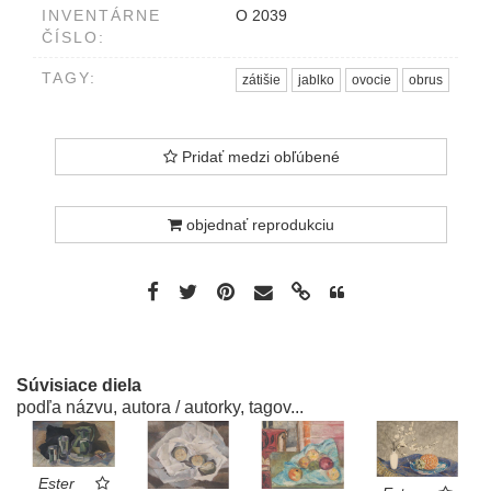
INVENTÁRNE
O 2039
ČÍSLO:
TAGY:
zátišie
jablko
ovocie
obrus
Pridať medzi obľúbené
objednať reprodukciu
Súvisiace diela
podľa názvu, autora / autorky, tagov...
Ester